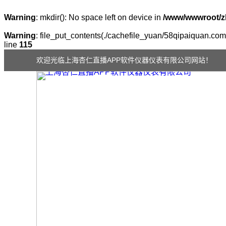
Warning
: mkdir(): No space left on device in
/www/wwwroot/z
Warning
: file_put_contents(./cachefile_yuan/58qipaiquan.com/
line
115
欢迎光临上海杏仁直播APP软件仪器仪表有限公司网站！