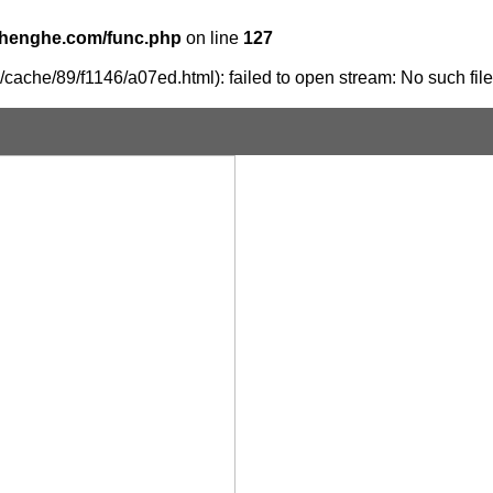
henghe.com/func.php
on line
127
cache/89/f1146/a07ed.html): failed to open stream: No such file 