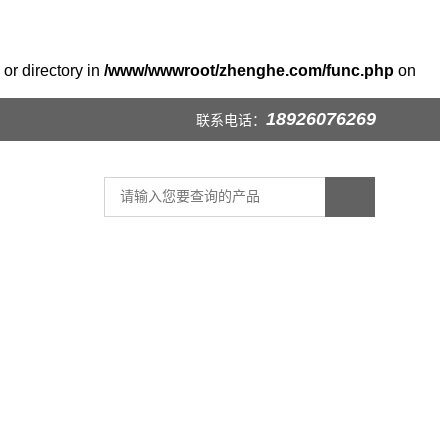
or directory in
/www/wwwroot/zhenghe.com/func.php
on
18926076269
联系电话：