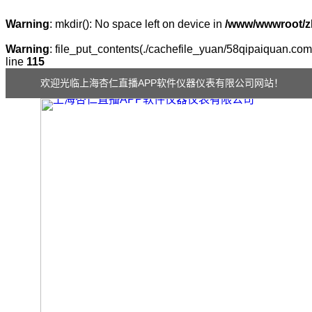
Warning
: mkdir(): No space left on device in
/www/wwwroot/z
Warning
: file_put_contents(./cachefile_yuan/58qipaiquan.com/c
line
115
欢迎光临上海杏仁直播APP软件仪器仪表有限公司网站！