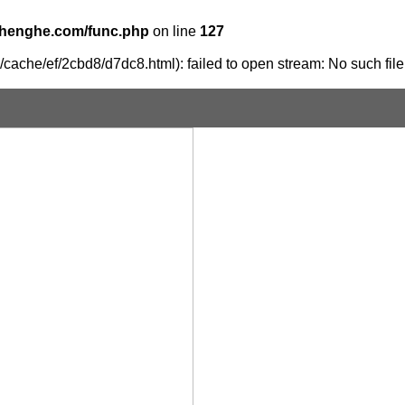
henghe.com/func.php
on line
127
cache/ef/2cbd8/d7dc8.html): failed to open stream: No such file 