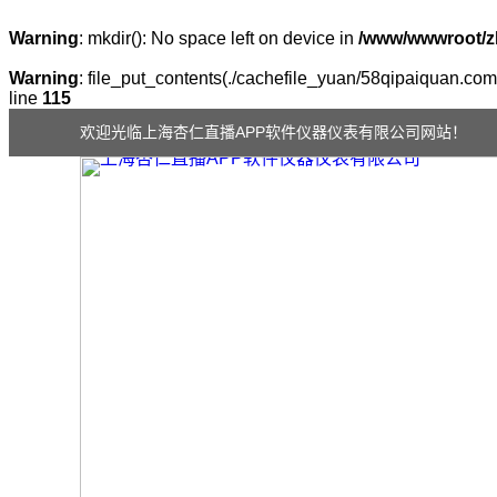
Warning
: mkdir(): No space left on device in
/www/wwwroot/z
Warning
: file_put_contents(./cachefile_yuan/58qipaiquan.com/
line
115
欢迎光临上海杏仁直播APP软件仪器仪表有限公司网站！