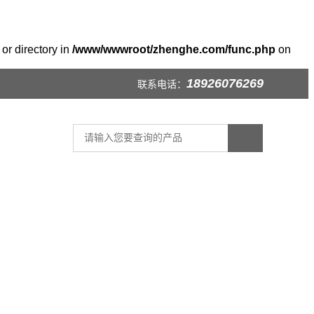
or directory in
/www/wwwroot/zhenghe.com/func.php
on
18926076269
联系电话：