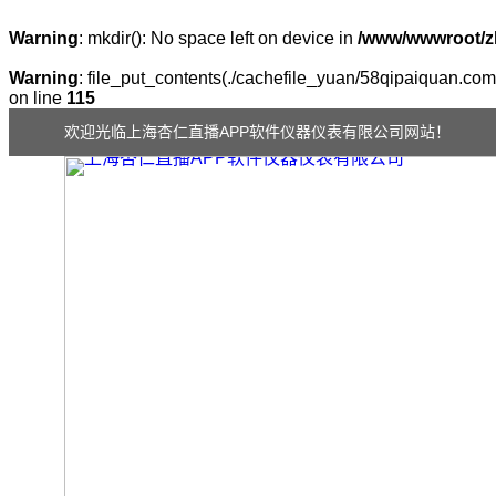
Warning
: mkdir(): No space left on device in
/www/wwwroot/z
Warning
: file_put_contents(./cachefile_yuan/58qipaiquan.com/
on line
115
欢迎光临上海杏仁直播APP软件仪器仪表有限公司网站！