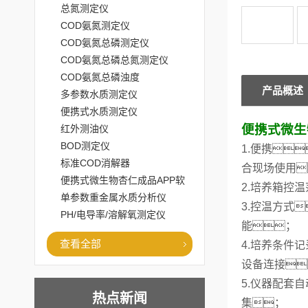
总氮测定仪
COD氨氮测定仪
COD氨氮总磷测定仪
COD氨氮总磷总氮测定仪
COD氨氮总磷浊度
产品概述
多参数水质测定仪
便携式水质测定仪
便携式微生
红外测油仪
BOD测定仪
1.便携
标准COD消解器
合现场使用
便携式微生物杏仁成品APP软
2.培养箱控
件直播大全
单参数重金属水质分析仪
3.控温方式
PH/电导率/溶解氧测定仪
能；
查看全部
4.培养条件
设备连接
5.仪器配套
热点新闻
集；