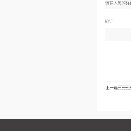
址：
验证
码：
请输入计算结
拉伯数字）
如：三加
上一篇