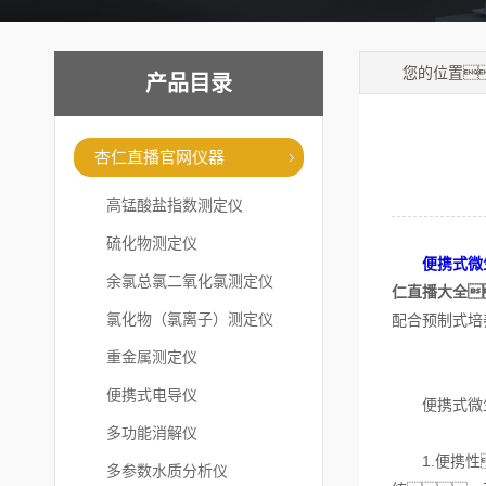
您的位置
产品目录
杏仁直播官网仪器
高锰酸盐指数测定仪
硫化物测定仪
便携式微
余氯总氯二氧化氯测定仪
仁直播大全
氯化物（氯离子）测定仪
配合预制式培
重金属测定仪
便携式电导仪
便携式微生
多功能消解仪
1.便携性
多参数水质分析仪