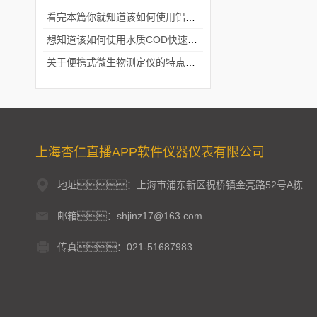
看完本篇你就知道该如何使用铝合金电动隔膜泵了
想知道该如何使用水质COD快速测定仪就不要错过本篇
关于便携式微生物测定仪的特点分享
上海杏仁直播APP软件仪器仪表有限公司
地址：上海市浦东新区祝桥镇金亮路52号A栋
邮箱：shjinz17@163.com
传真：021-51687983