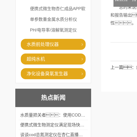
总的来说
便携式微生物杏仁成品APP软
和报告输出
件直播大全
单参数重金属水质分析仪
性。
PH/电导率/溶解氧测定仪
水质前处理仪器
超纯水机
上一篇：
净化设备臭氧发生器
热点新闻
水质量把关者：使用COD氨氮快速测定仪确保安全标准
便携式微生物测定仪满足现场快速检测的需求
谈谈cod总氮测定仪在杏仁直播官网中的应用案例