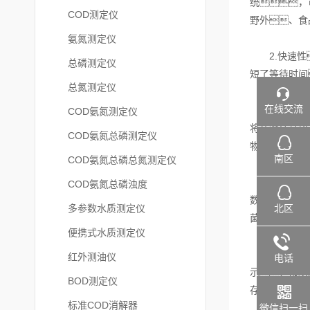
统，
COD测定仪
野外、食
氨氮测定仪
2.快速性
总磷测定仪
短了等待时间
总氮测定仪
在线交流
3.简便易用
COD氨氮测定仪
将待测样品放
COD氨氮总磷测定仪
物检测
南区
COD氨氮总磷总氮测定仪
4.多样化的
COD氨氮总磷浊度
数量、
北区
多参数水质测定仪
菌的检测
便携式水质测定仪
5.数据可视
红外测油仪
电话
示，帮助
BOD测定仪
存档，
标准COD消解器
微信扫一扫