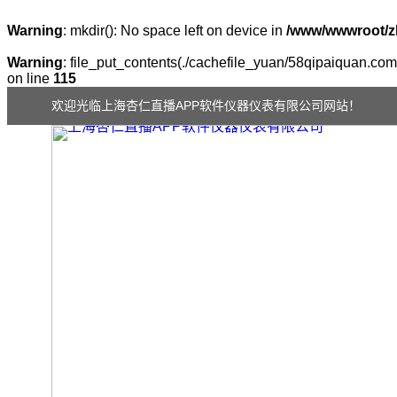
Warning
: mkdir(): No space left on device in
/www/wwwroot/z
Warning
: file_put_contents(./cachefile_yuan/58qipaiquan.com/
on line
115
欢迎光临上海杏仁直播APP软件仪器仪表有限公司网站！