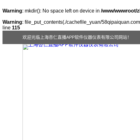
Warning
: mkdir(): No space left on device in
/www/wwwroot/z
Warning
: file_put_contents(./cachefile_yuan/58qipaiquan.com/
line
115
欢迎光临上海杏仁直播APP软件仪器仪表有限公司网站！