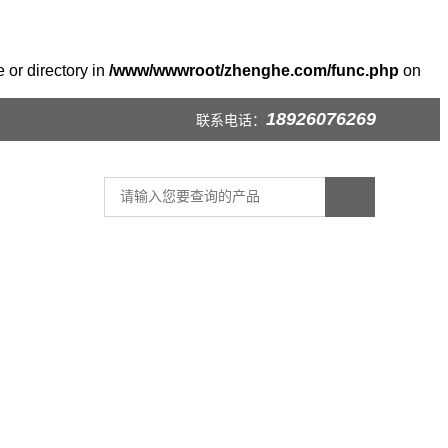
 or directory in
/www/wwwroot/zhenghe.com/func.php
on
18926076269
联系电话：