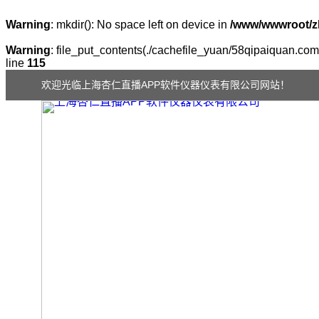
Warning
: mkdir(): No space left on device in
/www/wwwroot/z
Warning
: file_put_contents(./cachefile_yuan/58qipaiquan.com/c
line
115
欢迎光临上海杏仁直播APP软件仪器仪表有限公司网站！