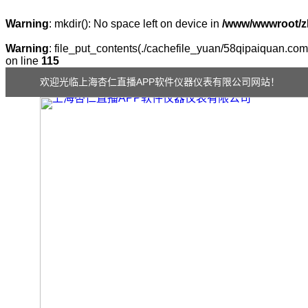
Warning
: mkdir(): No space left on device in
/www/wwwroot/z
Warning
: file_put_contents(./cachefile_yuan/58qipaiquan.com/
on line
115
欢迎光临上海杏仁直播APP软件仪器仪表有限公司网站！