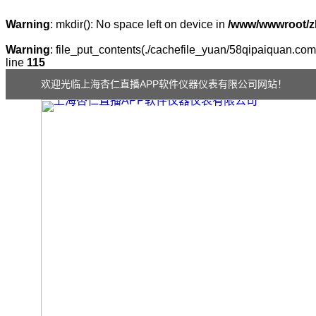
Warning
: mkdir(): No space left on device in
/www/wwwroot/z
Warning
: file_put_contents(./cachefile_yuan/58qipaiquan.com/
line
115
欢迎光临上海杏仁直播APP软件仪器仪表有限公司网站！