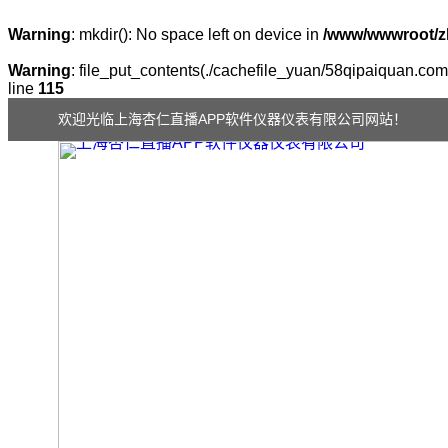
Warning
: mkdir(): No space left on device in
/www/wwwroot/z
Warning
: file_put_contents(./cachefile_yuan/58qipaiquan.com/
line
115
欢迎光临上海杏仁直播APP软件仪器仪表有限公司网站！