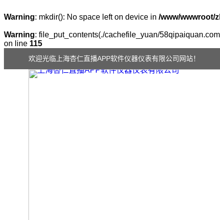
Warning
: mkdir(): No space left on device in
/www/wwwroot/z
Warning
: file_put_contents(./cachefile_yuan/58qipaiquan.com/
on line
115
欢迎光临上海杏仁直播APP软件仪器仪表有限公司网站！