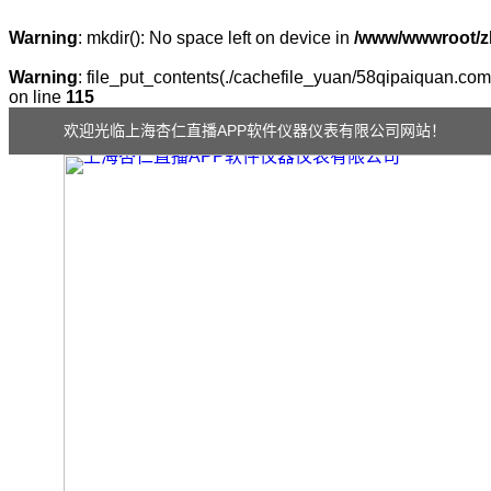
Warning
: mkdir(): No space left on device in
/www/wwwroot/z
Warning
: file_put_contents(./cachefile_yuan/58qipaiquan.com/
on line
115
欢迎光临上海杏仁直播APP软件仪器仪表有限公司网站！