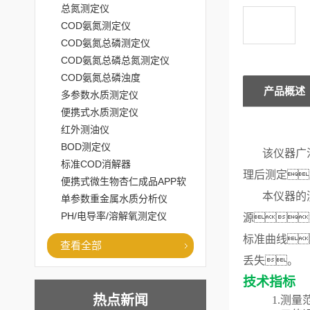
总氮测定仪
COD氨氮测定仪
COD氨氮总磷测定仪
COD氨氮总磷总氮测定仪
COD氨氮总磷浊度
产品概述
多参数水质测定仪
便携式水质测定仪
红外测油仪
BOD测定仪
该仪器广
标准COD消解器
理后测定
便携式微生物杏仁成品APP软
本仪器的
件直播大全
单参数重金属水质分析仪
PH/电导率/溶解氧测定仪
源
标准曲线
查看全部
丢失。
技术指标
热点新闻
1.测量