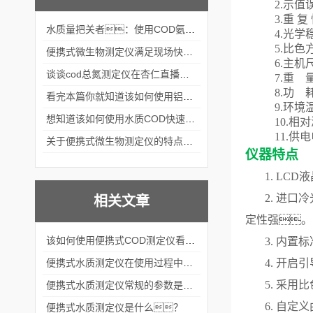
2.示值
3.重 
水质量把关者：使用COD氨氮快速测定仪确保安全标准
4.光学
5.比
便携式微生物测定仪满足现场快速检测的需求
6.
主机
谈谈cod总氮测定仪在杏仁直播官网中的应用案例
7.重 
8.功 
看完本篇你就知道该如何使用铝合金电动隔膜泵了
9.环境
想知道该如何使用水质COD快速测定仪就不要错过本篇
10.相对
11.供电
关于便携式微生物测定仪的特点分享
仪器特点
1. L
2. 进
相关文章
定性强。
该如何使用便携式COD测定仪看完本篇你就知道了
3. 内
便携式水质测定仪在使用过程中应该注意八大问题
4. 开
5. 采用
比
便携式水质测定仪常规的参数是哪些？
6. 自
便携式水质测定仪是什么？