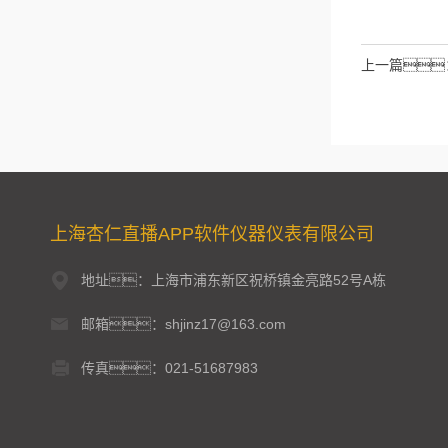
拉伯数字）
如：
上一篇
上海杏仁直播APP软件仪器仪表有限公司
地址：上海市浦东新区祝桥镇金亮路52号A栋
邮箱：shjinz17@163.com
传真：021-51687983