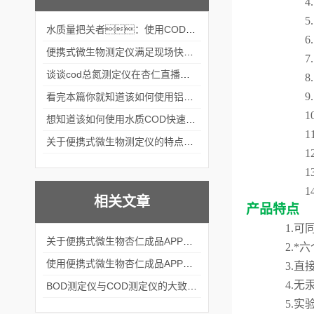
4
5
水质量把关者：使用COD氨氮快速测定仪确保安全标准
6
便携式微生物测定仪满足现场快速检测的需求
7
谈谈cod总氮测定仪在杏仁直播官网中的应用案例
8
9
看完本篇你就知道该如何使用铝合金电动隔膜泵了
1
想知道该如何使用水质COD快速测定仪就不要错过本篇
1
关于便携式微生物测定仪的特点分享
1
1
1
相关文章
产品特点
1.
可
关于便携式微生物杏仁成品APP软件直播大全的结构组成看看本篇吧
2.
*
使用便携式微生物杏仁成品APP软件直播大全的方法及注意事项
3.
直
4.
无
BOD测定仪与COD测定仪的大致区别你知道么
5.
实