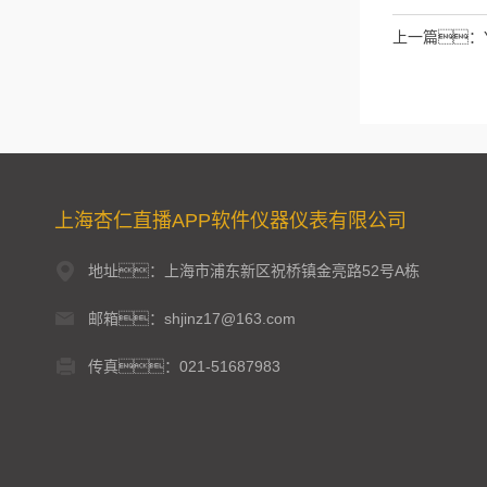
如：三加
上一篇：
上海杏仁直播APP软件仪器仪表有限公司
地址：上海市浦东新区祝桥镇金亮路52号A栋
邮箱：shjinz17@163.com
传真：021-51687983