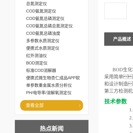
总氮测定仪
COD氨氮测定仪
COD氨氮总磷测定仪
COD氨氮总磷总氮测定仪
COD氨氮总磷浊度
产品概述
多参数水质测定仪
便携式水质测定仪
红外测油仪
BOD测定仪
BOD生
标准COD消解器
采用简单
便携式微生物杏仁成品APP软
和设计制造
件直播大全
单参数重金属水质分析仪
第三方检测机
PH/电导率/溶解氧测定仪
技术参数
查看全部
1
2
3
热点新闻