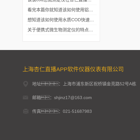
看完本篇你就知道该如何使用铝合金电动隔膜泵了
想知道该如何使用水质COD快速测定仪就不要错过本篇
关于便携式微生物测定仪的特点分享
上海杏仁直播APP软件仪器仪表有限公司
地址：上海市浦东新区祝桥镇金亮路52号A栋
邮箱：shjinz17@163.com
传真：021-51687983