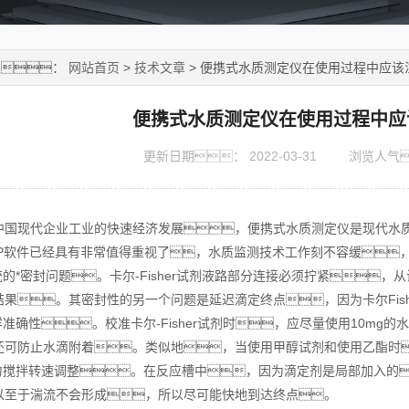
置：
网站首页
>
技术文章
> 便携式水质测定仪在使用过程中应该
便携式水质测定仪在使用过程中应
更新日期：
2022-03-31
浏览人气
现代企业工业的快速经济发展，便携式水质测定仪是现代水质
PP软件已经具有非常值得重视了，水质监测技术工作刻不容缓
的*密封问题。卡尔-Fisher试剂液路部分连接必须拧紧
结果。其密封性的另一个问题是延迟滴定终点，因为卡尔Fis
确性。校准卡尔-Fisher试剂时，应尽量使用10mg的
还可防止水滴附着。类似地，当使用甲醇试剂和使用乙酯时
搅拌转速调整。在反应槽中，因为滴定剂是局部加入的
以至于湍流不会形成，所以尽可能快地到达终点。