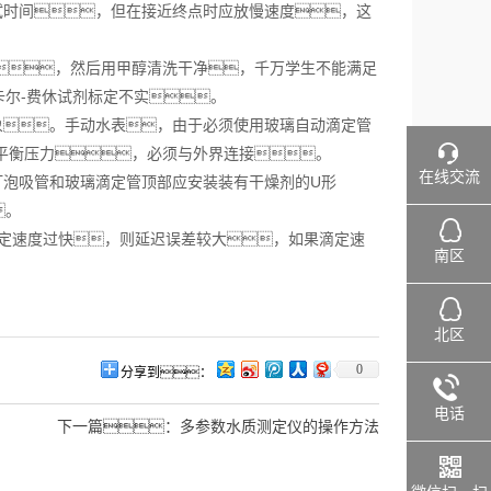
时间，但在接近终点时应放慢速度，这
，然后用甲醇清洗干净，千万学生不能满足
尔-费休试剂标定不实。
象。手动水表，由于必须使用玻璃自动滴定管
于平衡压力，必须与外界连接。
在线交流
泡吸管和玻璃滴定管顶部应安装装有干燥剂的U形
。
定速度过快，则延迟误差较大，如果滴定速
南区
北区
0
分享到：
电话
下一篇：
多参数水质测定仪的操作方法