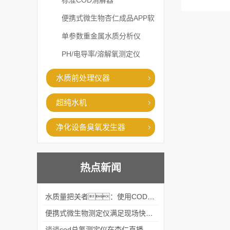
标准COD消解器
便携式微生物杏仁成品APP软
件直播大全
单参数重金属水质分析仪
PH/电导率/溶解氧测定仪
水质前处理仪器
超纯水机
净化设备臭氧发生器
热点新闻
水质量把关者：使用COD氨氮快速测定仪确保安全标准
便携式微生物测定仪满足现场快速检测的需求
谈谈cod总氮测定仪在杏仁直播官网中的应用案例