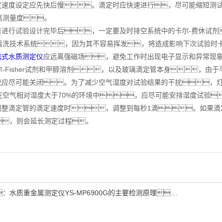
速度设定应先快后慢。滴定时应快速进行，尽可能缩短测试
高测量度。
进行试验设计完毕后，一定要及时排空系统中的卡尔-费休试剂
清洗技术系统，因为其不容易挥发，将造成影响下次试验时卡
携式水质测定仪
应远离强磁场，避免工作时出现电子显示和异常现
尔-Fisher试剂和甲醇溶剂，以及玻璃滴定管本身，由
应尽可能关闭。为了减少空气湿度对试验结果的干扰，灯
在空气相对湿度大于70%的环境中，应尽可能安排湿度试验
整滴定管的滴定速度时，调整到每秒1滴。如果滴
，则会延长测定过程。
：
水质重金属测定仪YS-MP6900G的主要检测原理，你了解吗