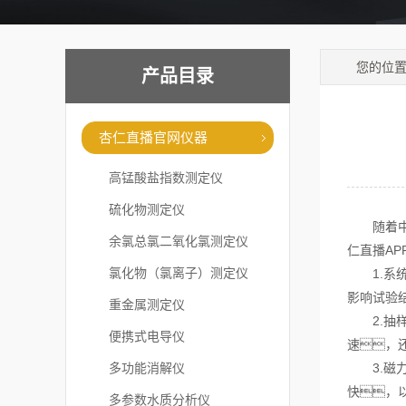
您的位
产品目录
杏仁直播官网仪器
高锰酸盐指数测定仪
硫化物测定仪
随着中国
余氯总氯二氧化氯测定仪
仁直播A
氯化物（氯离子）测定仪
1.系统
影响试验
重金属测定仪
2.抽样准
便携式电导仪
速，
多功能消解仪
3.磁力
快，
多参数水质分析仪