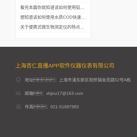
看完本篇你就知道该如何使用铝合金电动隔膜泵了
想知道该如何使用水质COD快速测定仪就不要错过本篇
关于便携式微生物测定仪的特点分享
上海杏仁直播APP软件仪器仪表有限公司
地址：上海市浦东新区祝桥镇金亮路52号A栋
邮箱：shjinz17@163.com
传真：021-51687983