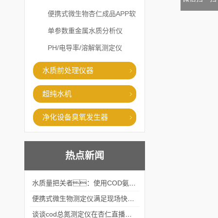
便携式微生物杏仁成品APP软
件直播大全
单参数重金属水质分析仪
PH/电导率/溶解氧测定仪
水质前处理仪器
超纯水机
净化设备臭氧发生器
热点新闻
水质量把关者：使用COD氨氮快速测定仪确保安全标准
便携式微生物测定仪满足现场快速检测的需求
谈谈cod总氮测定仪在杏仁直播官网中的应用案例