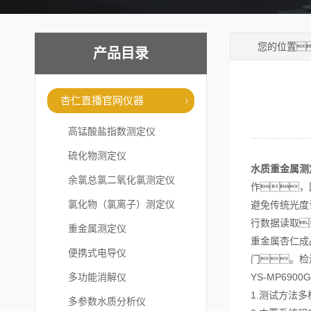
您的位置
产品目录
杏仁直播官网仪器
高锰酸盐指数测定仪
硫化物测定仪
水质重金属测
余氯总氯二氧化氯测定仪
作，
氯化物（氯离子）测定仪
避免传统光度
行数据读取
重金属测定仪
重金属杏仁成
便携式电导仪
门。检
多功能消解仪
YS-MP69
1.测试方法
多参数水质分析仪