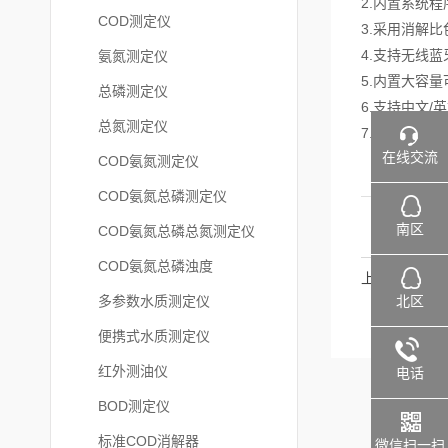
2.内置系统
COD测定仪
3.采用消解
4.支持无线
氨氮测定仪
5.内置大容
总磷测定仪
6.支持中文
总氮测定仪
7.采用冷光
在线交流
COD氨氮测定仪
COD氨氮总磷测定仪
南区
COD氨氮总磷总氮测定仪
COD氨氮总磷浊度
上一篇
北区
多参数水质测定仪
便携式水质测定仪
红外测油仪
电话
BOD测定仪
标准COD消解器
微信扫一扫