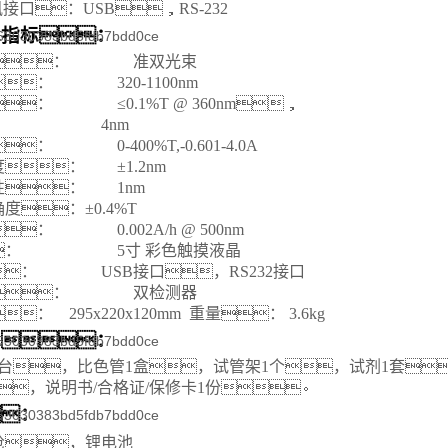
接口：USB
，
RS-232
术指标：
：
准双光束
：
320-1100nm
：
≤0.1%T @ 360nm，
：
4nm
：
0-400%T,-0.601-4.0A
度：
±1.2nm
性：
1nm
度：±0.4%T
：
0.002A/h @ 500nm
：
5寸 彩色触摸液晶
：
USB接口，RS232接口
：
双检测器
： 295x220x120mm 重量： 3.6kg
单：
1台，比色管1盒，试管架1个，试剂1套
，说明书/合格证/保修卡1份
。
：
枪，锂电池