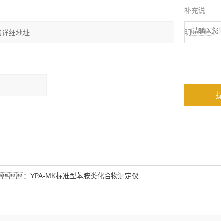
补充说
明：
算结果（填写阿
），
三加四=7
：
YPA-MK标准型苯胺类化合物测定仪