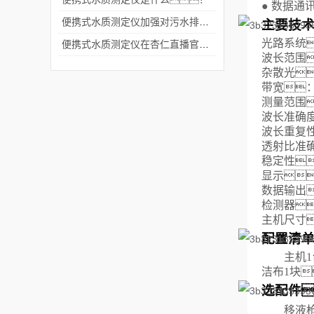
●
数据通讯
便携式水质测定仪加强对污水排放的监测监控
主要技
光路系统
便携式水质测定仪在杏仁直播官网的实践应用
波长范围
杂散光
带宽
测量范围
波长准确
波长重复
透射比准确
稳定性
显示
数据输出
检测器
主机尺寸
配置清
主机
洁布1块
选配件
移液