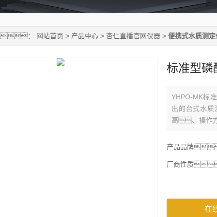
置：
网站首页
>
产品中心
>
杏仁直播官网仪器
>
便携式水质测定
标准型磷
YHPO-MK
出的台式水质
高、操作
大屏幕液晶显示
使仪器在同等
产品品牌
世
厂商性质
在