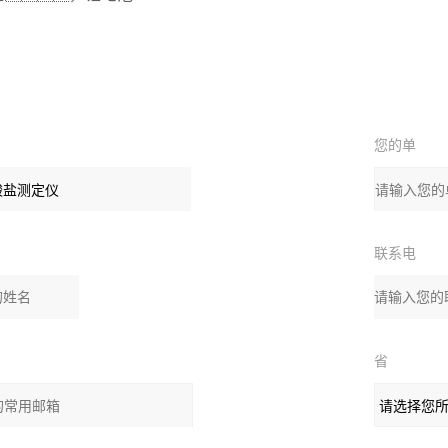
您的单
位：
联系电
：
话：
省
：
份：