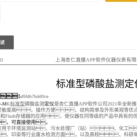
述
上海杏仁直播APP软件仪器仪表有
标准型磷酸盐
测定
述：
O
-M
K
标准型
磷酸盐测
定
仪
是杏仁直播APP软件公司2021年全新
灵敏度高、操作方便、结构简单及外形美观等优
器和Flash存储器的应用，使仪器在同等级的产品中具有
，
可直接使用
。
应用于环境监测站、污水处理厂（站）、化工
、印染等行业废水检测方面，以及高校、科研