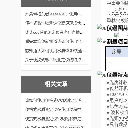
中重要的
原理
水质量把关者：使用COD氨氮快速测定仪确保安全标准
下
量就会被
便携式微生物测定仪满足现场快速检测的需求
仪器图
谈谈cod总氮测定仪在杏仁直播官网中的应用案例
测量项
看完本篇你就知道该如何使用铝合金电动隔膜泵了
想知道该如何使用水质COD快速测定仪就不要错过本篇
序号
关于便携式微生物测定仪的特点分享
1
仪器特
●
光度计软
相关文章
●
仪器开机
●
1024*7
该如何使用便携式COD测定仪看完本篇你就知道了
●
用户可以
●
比色方式
便携式水质测定仪在使用过程中应该注意八大问题
●
波长校准
●
光源
便携式水质测定仪常规的参数是哪些？
●
具有数
便携式水质测定仪是什么？