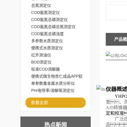
总氮测定仪
COD氨氮测定仪
COD氨氮总磷测定仪
COD氨氮总磷总氮测定仪
COD氨氮总磷浊度
产品概
多参数水质测定仪
便携式水质测定仪
红外测油仪
BOD测定仪
标准COD消解器
便携式微生物杏仁成品APP软
件直播大全
单参数重金属水质分析仪
仪器概
PH/电导率/溶解氧测定仪
Y
H
P
宽、
查看全部
A/D转换
定和校准
广泛
热点新闻
品