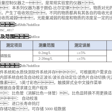
质量控制仪器之一，是常规实验室的仪器。
：本系列仪器为基于朗伯-比尔定律，物质对光
，产生了吸收效应，不同的物质都具有其各自的吸收光
吸收而减弱，光能量减弱的程度和物质的浓度呈一定的
片：
目及范围：
测定项目
测量范围
测定误差
0-2mg/L
≤±5%
磷酸盐
2-20mg/L
≤±5%
点：
件系统和水质快测软件系统并存，可根据
用户需求
自
内部系统自检及自动校正波长/波长自动定位/滤色片自动切换/光
68像素
，5英寸彩色，
触摸屏式全中文操作菜单
根据自身需求建立用户程序
：比色管（消解比色一体管）
，比色皿
转换不用更换适
： 自动校准
：进口长寿命钨灯
据存储功能，可存储
5
000 组数据