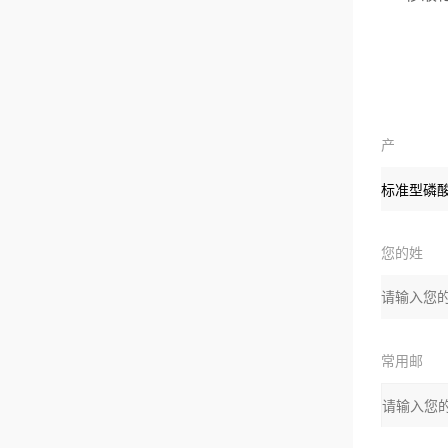
产
品：
您的姓
名
常用邮
箱