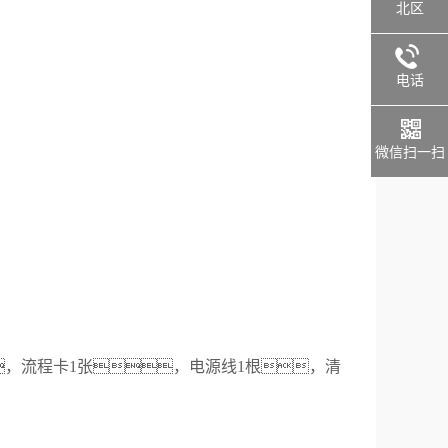
北区
电话
微信扫一扫
，
流程卡
1张，
电源线1根，清