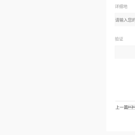
详细地
址：
验证
码：
请输入计
拉伯数字
如：
上一篇