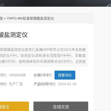
仪
> YHPO-MK标准型磷酸盐测定仪
酸盐测定仪
标准型磷酸盐测定仪是杏仁直播APP软件公司2021年全新推
测定仪。该测定仪具有波长范围宽、灵敏度
方便、结构简单及外形美观等优点，尤其是
器、高精度A/D转换器和Flash存储器的应用，
级的产品中具有的优势。
：
YANSHI/研
价格：
我要询价
：
生产厂家
产品时间：
2024-01-18
线留言
在线交流