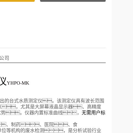
限公司
仪
Y
H
P
O
-MK
推出的
台式
水质测定仪。该测定仪具有波长范围
点，尤其是大屏幕液晶显示器、高精度
的优势。仪器内置
标准曲线
，
无需用户标
、制药、医院、食
单位等机构的废水检测，是分析试验行业