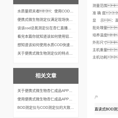
测量范围：0
水质量把关者：使用COD氨氮快速测定仪确保安全标准
准 确 度
便携式微生物测定仪满足现场快速检测的需求
显 示：
批处理量
谈谈cod总氮测定仪在杏仁直播官网中的应用案例
培养温度
看完本篇你就知道该如何使用铝合金电动隔膜泵了
外形尺寸
想知道该如何使用水质COD快速测定仪就不要错过本篇
主机重量
关于便携式微生物测定仪的特点分享
主机功耗
相关文章
关于便携式微生物杏仁成品APP软件直播大全的结构组成看看本篇吧
产
使用便携式微生物杏仁成品APP软件直播大全的方法及注意事项
BOD测定仪与COD测定仪的大致区别你知道么
品：