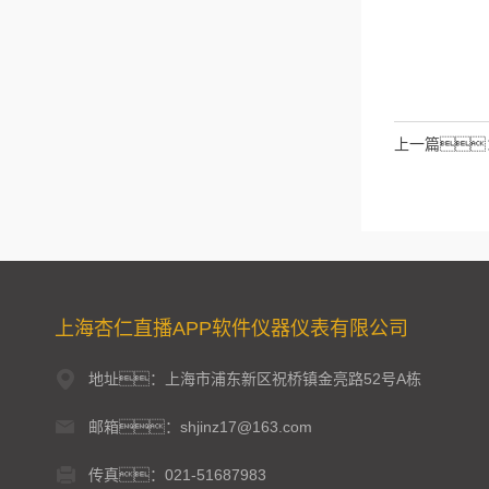
请输入计算结
拉伯数字）
如：三
上一篇
上海杏仁直播APP软件仪器仪表有限公司
地址：上海市浦东新区祝桥镇金亮路52号A栋
邮箱：shjinz17@163.com
传真：021-51687983