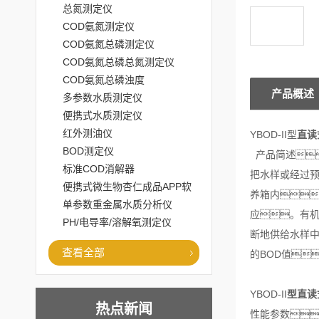
总氮测定仪
COD氨氮测定仪
COD氨氮总磷测定仪
COD氨氮总磷总氮测定仪
COD氨氮总磷浊度
产品概述
多参数水质测定仪
便携式水质测定仪
红外测油仪
YBOD-II
型
直读
BOD测定仪
产品简述
标准COD消解器
把水样或经过预
便携式微生物杏仁成品APP软
养箱内
件直播大全
单参数重金属水质分析仪
应。有
PH/电导率/溶解氧测定仪
断地供给水样中
查看全部
的BOD值
YBOD-II
型
直读
热点新闻
性能参数