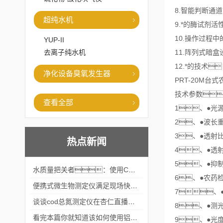
8.智能判断通
超纯水机
9.*的酶试剂
10.操作过程
YUP-II
去离子纯水机
11.阵列式暗
12.*的技术
净化设备臭氧发生器
PRT-20M台
技术参数
查看全部
1、●光源
2、●波长重
3、●透射比
热点新闻
4、●透射
5、●抑
水质量把关者：使用COD氨氮快速测定仪确保安全标准
6、●农药检
便携式微生物测定仪满足现场快速检测的需求
7、
谈谈cod总氮测定仪在杏仁直播官网中的应用案例
8、●测光
看完本篇你就知道该如何使用铝合金电动隔膜泵了
9、●光度范