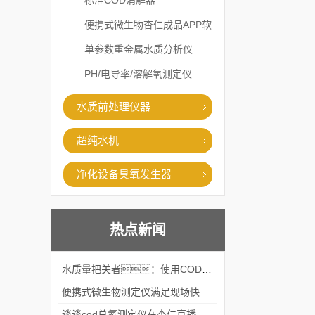
标准COD消解器
便携式微生物杏仁成品APP软
件直播大全
单参数重金属水质分析仪
PH/电导率/溶解氧测定仪
水质前处理仪器
超纯水机
净化设备臭氧发生器
热点新闻
水质量把关者：使用COD氨氮快速测定仪确保安全标准
便携式微生物测定仪满足现场快速检测的需求
谈谈cod总氮测定仪在杏仁直播官网中的应用案例