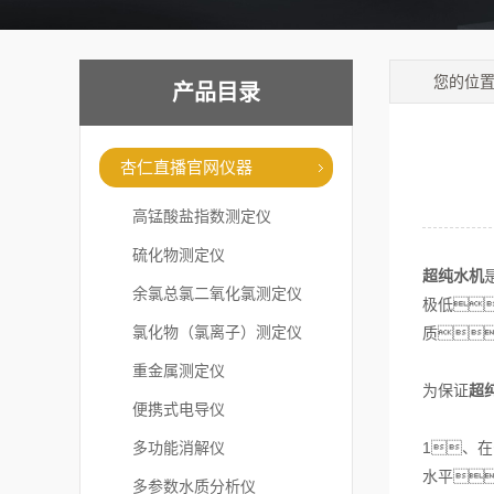
您的位
产品目录
杏仁直播官网仪器
高锰酸盐指数测定仪
硫化物测定仪
超纯水机
余氯总氯二氧化氯测定仪
极低
氯化物（氯离子）测定仪
质
重金属测定仪
为保证
超
便携式电导仪
多功能消解仪
1、
水平
多参数水质分析仪