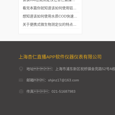
看完本篇你就知道该如何使用铝合金电动隔膜泵了
想知道该如何使用水质COD快速测定仪就不要错过本篇
关于便携式微生物测定仪的特点分享
上海杏仁直播APP软件仪器仪表有限公司
地址：上海市浦东新区祝桥镇金亮路52号A
邮箱：shjinz17@163.com
传真：021-51687983