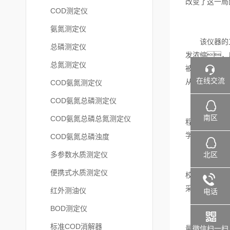
改变了这一局
COD测定仪
氨氮测定仪
该仪器的工作
总磷测定仪
发浓缩，
总氮测定仪
被氧化成最终
在线交流
从而得出水样
COD氨氮测定仪
COD氨氮总磷测定仪
COD氨氮快
南区
COD氨氮总磷总氮测定仪
程，大
学废物的产生
COD氨氮总磷浊度
北区
多参数水质测定仪
然而，
便携式水质测定仪
校准和维护工
采集和处理也
红外测油仪
电话
BOD测定仪
总之
标准COD消解器
微信扫一扫
量，