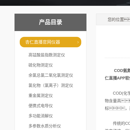
您的位置
产品目录
杏仁直播官网仪器
高锰酸盐指数测定仪
硫化物测定仪
COD氨
余氯总氯二氧化氯测定仪
仁直播APP
氯化物（氯离子）测定仪
COD(化学
重金属测定仪
物含量高
便携式电导仪
标，
多功能消解仪
传统的COD
多参数水质分析仪