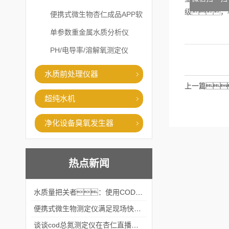
级，
便携式微生物杏仁成品APP软
件直播大全
单参数重金属水质分析仪
PH/电导率/溶解氧测定仪
水质前处理仪器
上一篇
超纯水机
净化设备臭氧发生器
热点新闻
水质量把关者：使用COD氨氮快速测定仪确保安全标准
便携式微生物测定仪满足现场快速检测的需求
谈谈cod总氮测定仪在杏仁直播官网中的应用案例