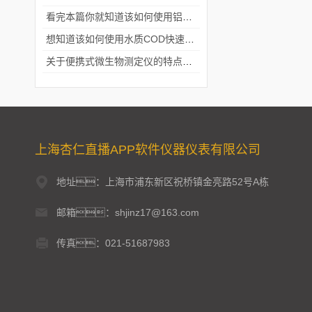
看完本篇你就知道该如何使用铝合金电动隔膜泵了
想知道该如何使用水质COD快速测定仪就不要错过本篇
关于便携式微生物测定仪的特点分享
上海杏仁直播APP软件仪器仪表有限公司
地址：上海市浦东新区祝桥镇金亮路52号A栋
邮箱：shjinz17@163.com
传真：021-51687983