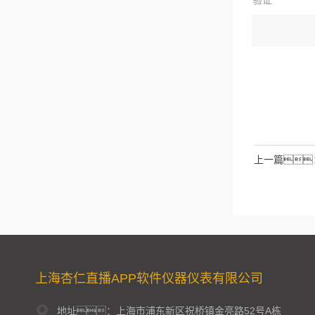
验证
码：
请输入计算结
拉伯数字）
如：三
上一篇
上海杏仁直播APP软件仪器仪表有限公司
地址：上海市浦东新区祝桥镇金亮路52号A栋