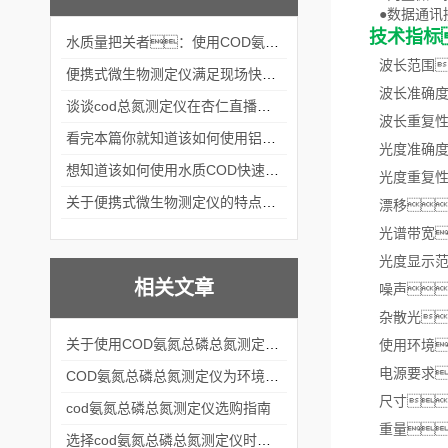
●数据通讯接口
技术指标
水质量把关者：使用COD氨氮快速测定仪确保安全标准
波长范围
便携式微生物测定仪满足现场快速检测的需求
波长准确度
谈谈cod总氮测定仪在杏仁直播官网中的应用案例
波长重复性
看完本篇你就知道该如何使用铝合金电动隔膜泵了
光度准确度
想知道该如何使用水质COD快速测定仪就不要错过本篇
光度重复性
关于便携式微生物测定仪的特点分享
漂移：≤0
光谱带宽
光度显示范围
相关文章
噪声：±
杂散光
关于使用COD氨氮总磷总氮测定仪的详细方法分享
使用环境
电源要求：
COD氨氮总磷总氮测定仪为环境监测和水质管理提供重要的数据支持
尺寸：4
cod氨氮总磷总氮测定仪选购指南
重量
选择cod氨氮总磷总氮测定仪时，有哪些参数？怎么选择？