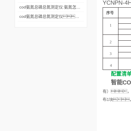
YCNPN-4
cod氨氮总磷总氮测定仪:氨氮怎么消除？
序号
cod氨氮总磷总氮测定仪：什么是杏仁直播官网？
1
2
3
4
配置清
智能C
有），
布1块