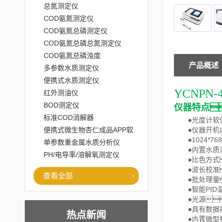
总氮测定仪
COD氨氮测定仪
COD氨氮总磷测定仪
COD氨氮总磷总氮测定仪
COD氨氮总磷浊度
产品概述
多参数水质测定仪
便携式水质测定仪
YCNPN-
红外测油仪
BOD测定仪
仪器特点

标准COD消解器
●光度计软件
便携式微生物杏仁成品APP软
●仪器开机内部
●1024*7
件直播大全
单参数重金属水质分析仪
●内置水质测
PH/电导率/溶解氧测定仪
●比色方式
●波长校准
查看全部
●批处理量
●智能PID
●光源
●具有数据存
热点新闻
●内置微型打