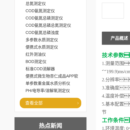
总氮测定仪
COD氨氮测定仪
COD氨氮总磷测定仪
COD氨氮总磷总氮测定仪
COD氨氮总磷浊度
产品概述
多参数水质测定仪
便携式水质测定仪
红外测油仪
技术参数
BOD测定仪
1.测量范围
标准COD消解器
～199.9)ms
便携式微生物杏仁成品APP软
2.分辨率：
件直播大全
单参数重金属水质分析仪
3.准确度
PH/电导率/溶解氧测定仪
4.温度补偿
查看全部
5.基本配置
节
工作条件
热点新闻
1.环境温度: