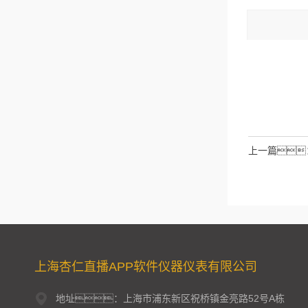
码：
请输入计算结
拉伯数字）
如：
上一篇
上海杏仁直播APP软件仪器仪表有限公司
地址：上海市浦东新区祝桥镇金亮路52号A栋