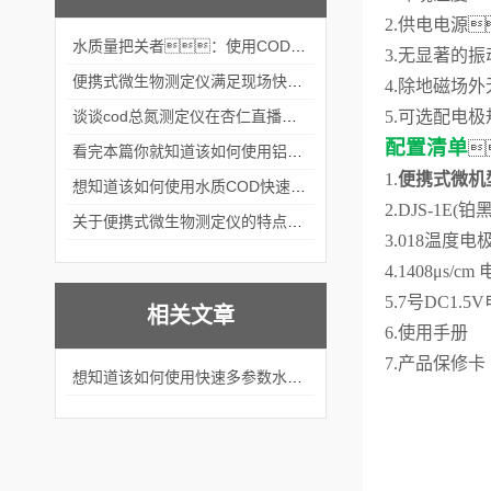
2.供电电源
水质量把关者：使用COD氨氮快速测定仪确保安全标准
3.无显著的振
便携式微生物测定仪满足现场快速检测的需求
4.除地磁场
谈谈cod总氮测定仪在杏仁直播官网中的应用案例
5.可选配电极
配置清单

看完本篇你就知道该如何使用铝合金电动隔膜泵了
1.
便携式微机
想知道该如何使用水质COD快速测定仪就不要错过本篇
2.DJS-1
关于便携式微生物测定仪的特点分享
3.018温
4.1408μs
5.7号DC1
相关文章
6.使用
7.产品
想知道该如何使用快速多参数水质测定仪就不要错过本篇