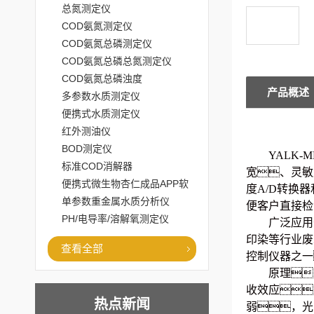
总氮测定仪
COD氨氮测定仪
COD氨氮总磷测定仪
COD氨氮总磷总氮测定仪
COD氨氮总磷浊度
产品概述
多参数水质测定仪
便携式水质测定仪
红外测油仪
BOD测定仪
YALK-M
标准COD消解器
宽、灵敏
便携式微生物杏仁成品APP软
度
A/
D
转换器
件直播大全
单参数重金属水质分析仪
便客户直接检
PH/电导率/溶解氧测定仪
广泛应用
印染等行业废
查看全部
控制仪器之一
原理
收效应
热点新闻
弱，光