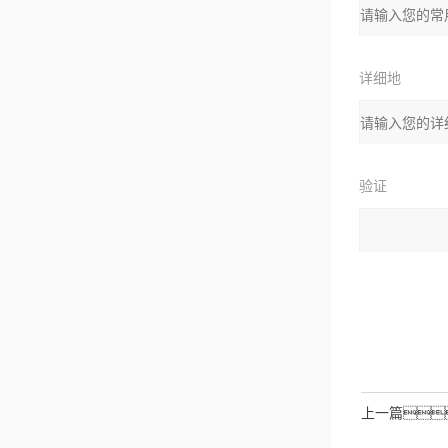
箱：
详细地
址
验证
码：
请输入计算结
拉伯数字）
如
上一篇