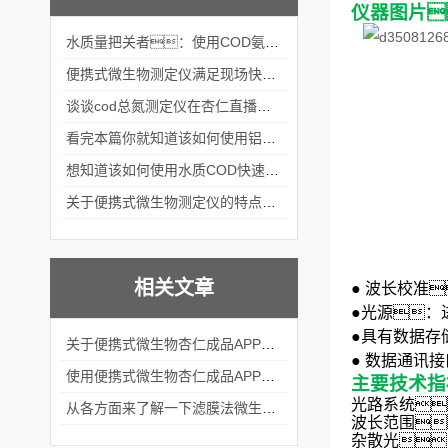
仪器图片
水质量把关者：使用COD氨氮快速测定仪确保安全标准
便携式微生物测定仪满足现场快速检测的需求
谈谈cod总氮测定仪在杏仁直播官网中的应用案例
看完本篇你就知道该如何使用铝合金电动隔膜泵了
想知道该如何使用水质COD快速测定仪就不要错过本篇
关于便携式微生物测定仪的特点分享
相关文章
●
波长校准

●
光源：
●
具有数据存
关于便携式微生物杏仁成品APP软件直播大全的结构组成看看本篇吧
●
数据通讯接
使用便携式微生物杏仁成品APP软件直播大全的方法及注意事项
主要技术指
光路系统
从各方面来了解一下滤膜法微生物杏仁成品APP软件直播大全吧
波长范围
杂散光