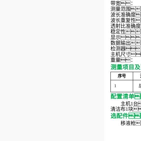
带宽：
测量范围
波长准确度
波长重复性
透射比准确度
稳定性
显示
数据输出
检测器
主机尺寸

重量
：
3
测量项目及
序号
1
配置清单
主
机
1
台
清洁
布
1
块
选配件
移液枪