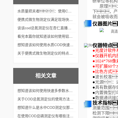
研单位等机构
原理
水质量把关者：使用COD氨氮快速测定仪确保安全标准
下，产
就会被吸收而
便携式微生物测定仪满足现场快速检测的需求
仪器图片
谈谈cod总氮测定仪在杏仁直播官网中的应用案例
看完本篇你就知道该如何使用铝合金电动隔膜泵了
仪器特点
想知道该如何使用水质COD快速测定仪就不要错过本篇
●
光度计软件
关于便携式微生物测定仪的特点分享
●
仪器开机内
●
1024*7
●
可扩展
60
个
●
比色方式
相关文章
●
波长校准
●
光源：
●
具有数据存储
想知道该如何使用快速多参数水质测定仪就不要错过本篇
●
内置微型打
●
数据通讯接口
关于COD总氮测定仪的使用方法看完本篇你就知道了
技术指标
想知道什么是水中COD测定仪那就不要错过本篇
测量范围
检测下限：
在使用COD总磷测定仪有哪些注意事项呢