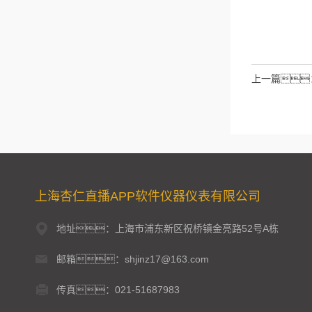
请输入计算结
拉伯数字）
如：
上一篇
上海杏仁直播APP软件仪器仪表有限公司
地址：上海市浦东新区祝桥镇金亮路52号A栋
邮箱：shjinz17@163.com
传真：021-51687983