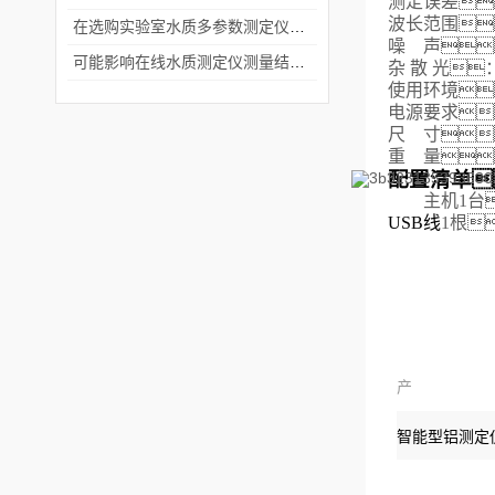
测定误差
波长范围：
在选购实验室水质多参数测定仪时要考虑这几个关键问题
噪
声
：
可能影响在线水质测定仪测量结果的因素有哪些呢
杂散
光
：
使用环境
电源要求：
尺
寸

重
量

配置清单
主机1台
USB线
1根
产
品：