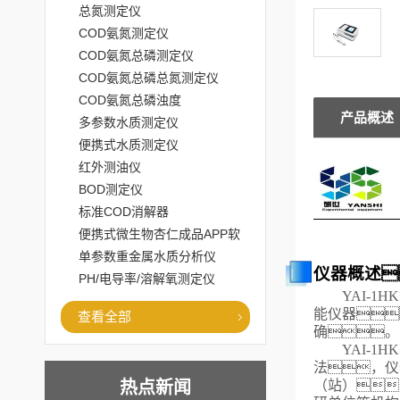
总氮测定仪
COD氨氮测定仪
COD氨氮总磷测定仪
COD氨氮总磷总氮测定仪
COD氨氮总磷浊度
产品概述
多参数水质测定仪
便携式水质测定仪
红外测油仪
BOD测定仪
标准COD消解器
便携式微生物杏仁成品APP软
件直播大全
单参数重金属水质分析仪
仪器概述
PH/电导率/溶解氧测定仪
YAI-1HK
能仪器
查看全部
确。
YAI-1HK
法，仪
（站）
热点新闻