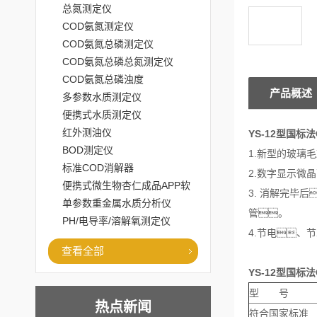
总氮测定仪
COD氨氮测定仪
COD氨氮总磷测定仪
COD氨氮总磷总氮测定仪
COD氨氮总磷浊度
产品概述
多参数水质测定仪
便携式水质测定仪
红外测油仪
YS-12型
国标法
BOD测定仪
1.新型的玻
标准COD消解器
2.数字显示
便携式微生物杏仁成品APP软
3. 消解完毕后
件直播大全
单参数重金属水质分析仪
管。
PH/电导率/溶解氧测定仪
4.节电、
查看全部
YS-12型
国标法
型 号
热点新闻
符合国家标准