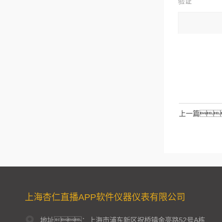
验证
码：
请输入计算结
拉伯数字）
如
上一篇
上海杏仁直播APP软件仪器仪表有限公司
地址：上海市浦东新区祝桥镇金亮路52号A栋