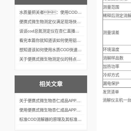
测量范围
水质量把关者：使用COD氨氮快速测定仪确保安全标准
稀释后测定消
便携式微生物测定仪满足现场快速检测的需求
谈谈cod总氮测定仪在杏仁直播官网中的应用案例
测量误差
看完本篇你就知道该如何使用铝合金电动隔膜泵了
环境温度
想知道该如何使用水质COD快速测定仪就不要错过本篇
消解样品数
关于便携式微生物测定仪的特点分享
加热功率
冷却方式
相关文章
漏电保护
发货清单
消解仪主机一台
关于便携式微生物杏仁成品APP软件直播大全的结构组成看看本篇吧
使用便携式微生物杏仁成品APP软件直播大全的方法及注意事项
标准COD消解器的原理及其标准分享