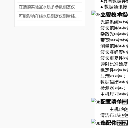
●
具有数据存储
在选购实验室水质多参数测定仪时要考虑这几个关键问题
●
数据通讯接口
主要技术指
可能影响在线水质测定仪测量结果的因素有哪些呢
光路系统
波长范围
杂散光：
带宽
测量范围：
波长准确度
波长重复性
透射比准确度
稳定性：
显示
数据输出
检测器
主机尺寸：
配置清单
主机1台
清洁布1块
选配件