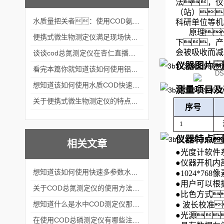
法，仪
（站）
水质量把关者：使用COD氨氮快速测定仪确保安全标准
科研单位等机
原理
便携式微生物测定仪满足现场快速检测的需求
下，产
会被吸收而减
谈谈cod总氮测定仪在杏仁直播官网中的应用案例
仪器图片
看完本篇你就知道该如何使用铝合金电动隔膜泵了
想知道该如何使用水质COD快速测定仪就不要错过本篇
测量项目及
关于便携式微生物测定仪的特点分享
序号
1
仪器特点
相关文章
●
光度计软件
●
仪器开机内
想知道该如何使用快速多参数水质测定仪就不要错过本篇
●
1024*7
●
用户可以根
关于COD总氮测定仪的使用方法看完本篇你就知道了
●
比色方式
想知道什么是水中COD测定仪那就不要错过本篇
●
波长校准
●
光源
在使用COD总磷测定仪有哪些注意事项呢