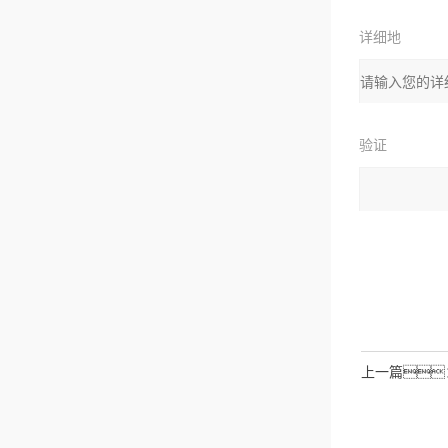
详细地
址：
验证
码：
请输入计算结
拉伯数字）
如：
上一篇