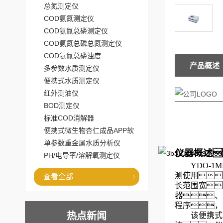
总氮测定仪
COD氨氮测定仪
COD氨氮总磷测定仪
COD氨氮总磷总氮测定仪
COD氨氮总磷浊度
产品概述
多参数水质测定仪
便携式水质测定仪
红外测油仪
BOD测定仪
标准COD消解器
便携式微生物杏仁成品APP软
件直播大全
单参数重金属水质分析仪
仪器概述
PH/电导率/溶解氧测定仪
YDO-1M
测使用
查看全部
长范围宽
器、
程序，
热点新闻
该便携式