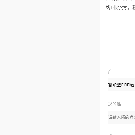
线
1根，
产
品：
您的姓
名