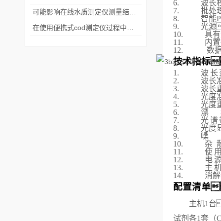
6.
波长
7.
批处
可能影响在线水质测定仪测量结果的因素有哪些呢
8.
智能
9.
光源
在使用便携式cod测定仪过程中出现故障时这么做试试
10.
具有
11.
内置
12.
数据
技术指标
1.
波长
2.
波长准
3.
波长重
4.
光度准
5.
光度重
6.
漂
7.
光谱
8.
光度显
9.
噪
10.
杂
11.
使
12.
电
13.
主
14.
消解
配置清单

主机1台
试剂各1套
（