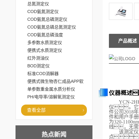
总氮测定仪
COD氨氮测定仪
COD氨氮总磷测定仪
COD氨氮总磷总氮测定仪
COD氨氮总磷浊度
产品概述
多参数水质测定仪
便携式水质测定仪
红外测油仪
BOD测定仪
标准COD消解器
便携式微生物杏仁成品APP软
件直播大全
单参数重金属水质分析仪
仪器概述
PH/电导率/溶解氧测定仪
YCN-
2
H
仪。它
查看全部
件
公司201
件和用户手册
为320-11
线，无需
该测定仪
热点新闻
点