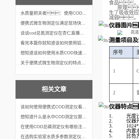
食品
，
原理
生了吸收效应
水质量把关者：使用COD氨氮快速测定仪确保安全标准
减弱，
便携式微生物测定仪满足现场快速检测的需求
仪器图片
谈谈cod总氮测定仪在杏仁直播官网中的应用案例
测量项目及
看完本篇你就知道该如何使用铝合金电动隔膜泵了
序号
想知道该如何使用水质COD快速测定仪就不要错过本篇
关于便携式微生物测定仪的特点分享
1
相关文章
2
仪器特点
该如何使用便携式COD测定仪看完本篇你就知道了
1.
光度
想知道什么是水中COD测定仪那就不要错过本篇
2.
仪器
3.
1024
在使用COD总磷测定仪有哪些注意事项呢
4.
内置
5.
比色
在选购实验室水质多参数测定仪时要考虑这几个关键问题