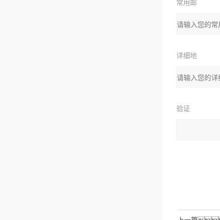
常用邮
箱
详细地
址：
验证
码：
请输入计算结
拉伯数字）
如：三