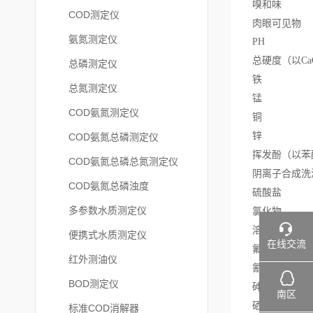
嗅
COD测定仪
肉眼
氨氮测定仪
PH 
总硬度（以CaC
总磷测定仪
铁 
总氮测定仪
锰 
COD氨氮测定仪
铜 
锌 
COD氨氮总磷测定仪
挥发酚（以苯
COD氨氮总磷总氮测定仪
阴离子合成
COD氨氮总磷浊度
硫酸盐
多参数水质测定仪
氯化物
溶解性
便携式水质测定仪
在线交流
氟化物
红外测油仪
氰化物
BOD测定仪
砷 
南区
硒 
标准COD消解器