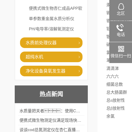
汞 
便携式微生物杏仁成品APP软
镉 
北区
件直播大全
单参数重金属水质分析仪
铬（六价
PH/电导率/溶解氧测定仪
铅 
电话
银 
水质前处理仪器
硝酸盐
氯仿
微信扫一扫
超纯水机
苯并（a
滴滴涕
净化设备臭氧发生器
六六六
细菌总
总大肠
热点新闻
总α放射
总β放射
水质量把关者：使用COD氨氮快速测定仪确保安全标准
余氯 
便携式微生物测定仪满足现场快速检测的需求
谈谈cod总氮测定仪在杏仁直播官网中的应用案例