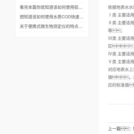
看完本篇你就知道该如何使用铝合金电动隔膜泵了
依据地表水水
Ⅰ类 主要适
想知道该如何使用水质COD快速测定仪就不要错过本篇
Ⅱ类 主要适
关于便携式微生物测定仪的特点分享
等；
Ⅲ类 主要适
区
Ⅳ类 主要适
Ⅴ类 主要适
对应地表水上
值。
应的标准值
上一篇：