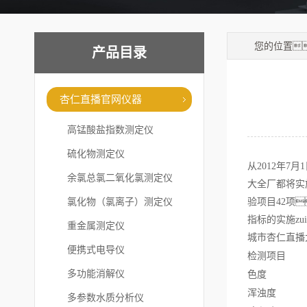
您的位置
产品目录
杏仁直播官网仪器
高锰酸盐指数测定仪
硫化物测定仪
从2012年
余氯总氯二氧化氯测定仪
大全厂都将实
氯化物（氯离子）测定仪
验项目42项
指标的实施zu
重金属测定仪
城市杏仁直播大
便携式电导仪
检测
多功能消解仪
色
浑浊
多参数水质分析仪