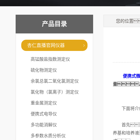
您的位置
产品目录
杏仁直播官网仪器
高锰酸盐指数测定仪
硫化物测定仪
便携式
余氯总氯二氧化氯测定仪
量
氯化物（氯离子）测定仪
重金属测定仪
下面将介绍
便携式电导仪
多功能消解仪
首先，
养基和培养液
多参数水质分析仪