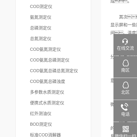
成。
COD测定仪
其次，
氨氮测定仪
显示屏和一些
总磷测定仪
间、温度
总氮测定仪
在线交流
然后
COD氨氮测定仪
分与培养液混
COD氨氮总磷测定仪
南区
COD氨氮总磷总氮测定仪
接下来
意避免样品溢
COD氨氮总磷浊度
北区
多参数水质测定仪
然后，
便携式水质测定仪
微生物进行培
红外测油仪
电话
最后，
BOD测定仪
的显示屏或指
标准COD消解器
微信扫一扫
息。