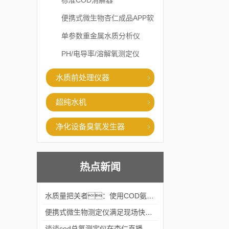
标准COD消解器
便携式微生物杏仁成品APP软
件直播大全
单参数重金属水质分析仪
PH/电导率/溶解氧测定仪
水质前处理仪器
超纯水机
净化设备臭氧发生器
热点新闻
水质量把关者：使用COD氨氮快速测定仪确保安全标准
便携式微生物测定仪满足现场快速检测的需求
谈谈cod总氮测定仪在杏仁直播官网中的应用案例