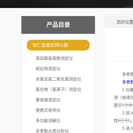
您的位
产品目录
杏仁直播官网仪器
高锰酸盐指数测定仪
硫化物测定仪
多参数水
余氯总氯二氧化氯测定仪
多参
氯化物（氯离子）测定仪
1.仪器
测（由液
重金属测定仪
提示
便携式电导仪
2.进入
多功能消解仪
性
3.进入
多参数水质分析仪