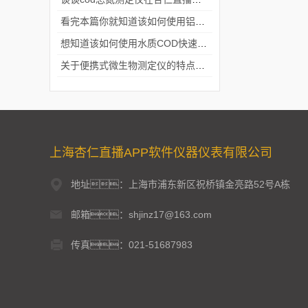
看完本篇你就知道该如何使用铝合金电动隔膜泵了
想知道该如何使用水质COD快速测定仪就不要错过本篇
关于便携式微生物测定仪的特点分享
上海杏仁直播APP软件仪器仪表有限公司
地址：上海市浦东新区祝桥镇金亮路52号A栋
邮箱：shjinz17@163.com
传真：021-51687983