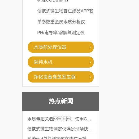
标准COD消解器
便携式微生物杏仁成品APP软
件直播大全
单参数重金属水质分析仪
PH/电导率/溶解氧测定仪
水质前处理仪器
超纯水机
净化设备臭氧发生器
热点新闻
水质量把关者：使用COD氨氮快速测定仪确保安全标准
便携式微生物测定仪满足现场快速检测的需求
谈谈cod总氮测定仪在杏仁直播官网中的应用案例