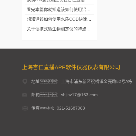
看完本篇你就知道该如何使用铝合金电动隔膜泵了
想知道该如何使用水质COD快速测定仪就不要错过本篇
关于便携式微生物测定仪的特点分享
上海杏仁直播APP软件仪器仪表有限公司
地址：上海市浦东新区祝桥镇金亮路52号A栋
邮箱：shjinz17@163.com
传真：021-51687983