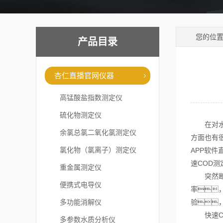
您的位
产品目录
杏仁直播官网仪器
高锰酸盐指数测定仪
硫化物测定仪
在对水体
余氯总氯二氧化氯测定仪
方面也有
氯化物（氯离子）测定仪
APP软
速COD
重金属测定仪
突然断
便携式电导仪
率
多功能消解仪
验
快速CO
多参数水质分析仪