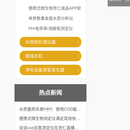
便携式微生物杏仁成品APP软
件直播大全
单参数重金属水质分析仪
PH/电导率/溶解氧测定仪
水质前处理仪器
超纯水机
净化设备臭氧发生器
热点新闻
水质量把关者：使用COD氨氮快速测定仪确保安全标准
便携式微生物测定仪满足现场快速检测的需求
谈谈cod总氮测定仪在杏仁直播官网中的应用案例