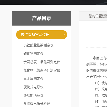
您的位置
产品目录
杏仁直播官网仪器
高锰酸盐指数测定仪
硫化物测定仪
市面上有不
余氯总氯二氧化氯测定仪
是，好的
氯化物（氯离子）测定仪
器值得你信赖
出去了
重金属测定仪
（1）快速
便携式电导仪
（2）采用进
多功能消解仪
（3）浓度
（4）消解
多参数水质分析仪