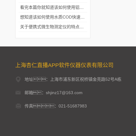
看完本篇你就知道该如何使用铝合金电动隔膜泵了
想知道该如何使用水质COD快速测定仪就不要错过本篇
关于便携式微生物测定仪的特点分享
上海杏仁直播APP软件仪器仪表有限公司
地址：上海市浦东新区祝桥镇金亮路52号A栋
邮箱：shjinz17@163.com
传真：021-51687983