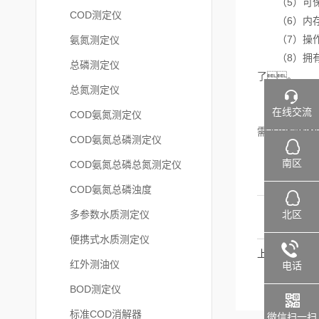
（5）可保存
COD测定仪
（6）内存
（7）操作
氨氮测定仪
（8）拥有数
总磷测定仪
了。
总氮测定仪
（9）外壳
在线交流
快速CO
COD氨氮测定仪
需考虑
COD氨氮总磷测定仪
南区
COD氨氮总磷总氮测定仪
COD氨氮总磷浊度
北区
多参数水质测定仪
便携式水质测定仪
上一篇
红外测油仪
电话
BOD测定仪
标准COD消解器
微信扫一扫