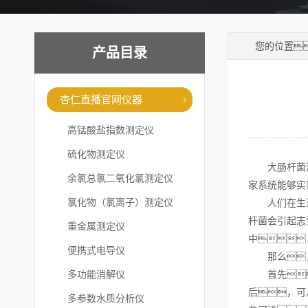
您的位置
产品目录
杏仁直播官网仪器
高锰酸盐指数测定仪
硫化物测定仪
大肠杆菌测定
余氯总氯二氧化氯测定仪
家系统能够实
氯化物（氯离子）测定仪
人们在生活中
杆菌会引起志
重金属测定仪
中
便携式电导仪
那么
多功能消解仪
首先
后，可
多参数水质分析仪