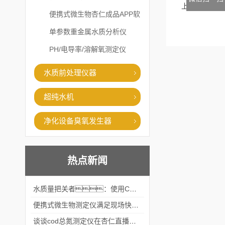
上一篇
便携式微生物杏仁成品APP软
件直播大全
单参数重金属水质分析仪
PH/电导率/溶解氧测定仪
水质前处理仪器
超纯水机
净化设备臭氧发生器
热点新闻
水质量把关者：使用COD氨氮快速测定仪确保安全标准
便携式微生物测定仪满足现场快速检测的需求
谈谈cod总氮测定仪在杏仁直播官网中的应用案例