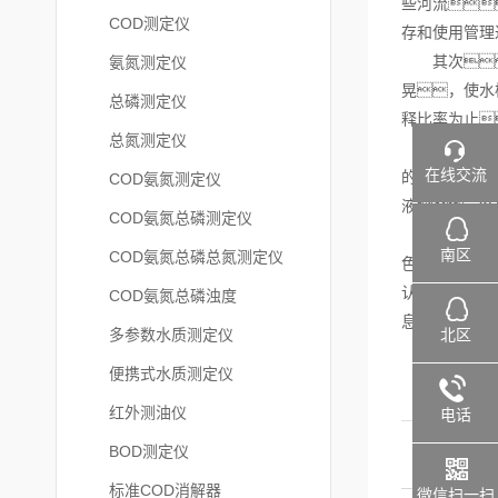
些河流
COD测定仪
存和使用管理
其次
氨氮测定仪
晃，使水
总磷测定仪
释比率为止
总氮测定仪
然后
在线交流
的细管中是否
COD氨氮测定仪
液，然
COD氨氮总磷测定仪
然后你可以
南区
COD氨氮总磷总氮测定仪
色）
认为是阳性反
COD氨氮总磷浊度
息
北区
多参数水质测定仪
便携式水质测定仪
红外测油仪
电话
BOD测定仪
标准COD消解器
微信扫一扫