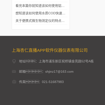
看完本篇你就知道该如何使用铝合金电动隔膜泵了
想知道该如何使用水质COD快速测定仪就不要错过本篇
关于便携式微生物测定仪的特点分享
上海杏仁直播APP软件仪器仪表有限公司
地址：上海市浦东新区祝桥镇金亮路52号A栋
邮箱：shjinz17@163.com
传真：021-51687983