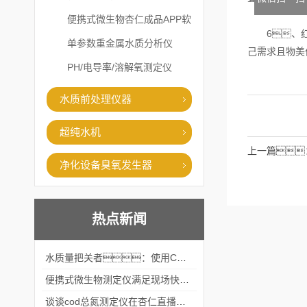
便携式微生物杏仁成品APP软
6、红外
件直播大全
单参数重金属水质分析仪
己需求且物美
PH/电导率/溶解氧测定仪
水质前处理仪器
超纯水机
上一篇
净化设备臭氧发生器
热点新闻
水质量把关者：使用COD氨氮快速测定仪确保安全标准
便携式微生物测定仪满足现场快速检测的需求
谈谈cod总氮测定仪在杏仁直播官网中的应用案例