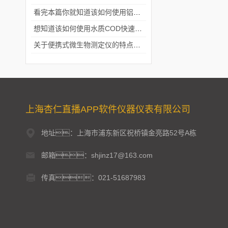
看完本篇你就知道该如何使用铝合金电动隔膜泵了
想知道该如何使用水质COD快速测定仪就不要错过本篇
关于便携式微生物测定仪的特点分享
上海杏仁直播APP软件仪器仪表有限公司
地址：上海市浦东新区祝桥镇金亮路52号A栋
邮箱：shjinz17@163.com
传真：021-51687983