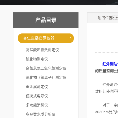
您的位置
产品目录
杏仁直播官网仪器
高锰酸盐指数测定仪
硫化物测定仪
红外测油
余氯总氯二氧化氯测定仪
的质量监测
氯化物（氯离子）测定仪
红外测油仪是
重金属测定仪
致的红外光
便携式电导仪
多功能消解仪
对于一定的波
3030nm处
多参数水质分析仪