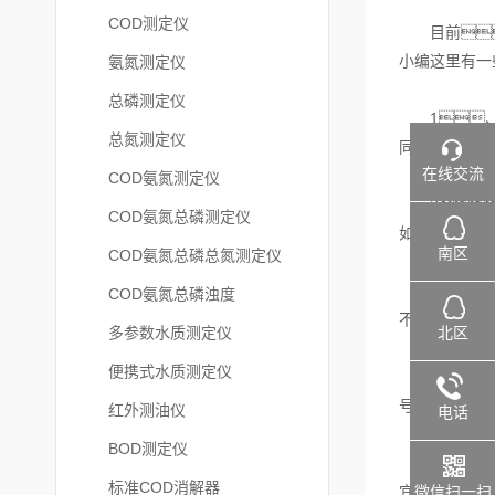
COD测定仪
目前
小编这里有一
氨氮测定仪
总磷测定仪
1、首
总氮测定仪
同。
在线交流
COD氨氮测定仪
2、
COD氨氮总磷测定仪
如烟罩
南区
COD氨氮总磷总氮测定仪
3、选择
COD氨氮总磷浊度
不符合国标;
北区
多参数水质测定仪
便携式水质测定仪
4、
号，比
红外测油仪
电话
BOD测定仪
5、选择
标准COD消解器
微信扫一扫
宜，在