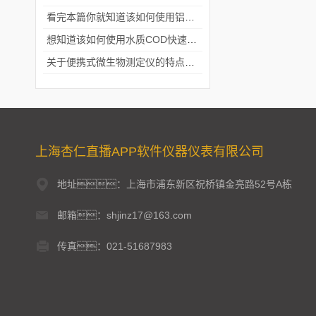
看完本篇你就知道该如何使用铝合金电动隔膜泵了
想知道该如何使用水质COD快速测定仪就不要错过本篇
关于便携式微生物测定仪的特点分享
上海杏仁直播APP软件仪器仪表有限公司
地址：上海市浦东新区祝桥镇金亮路52号A栋
邮箱：shjinz17@163.com
传真：021-51687983