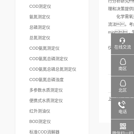
行分析研究
COD测定仪
理和决策提供
化学需氧量快
氨氮测定仪
流法。考
总磷测定仪
min，
总氮测定仪
改进后的快速
在线交流
仪法既保留了
COD氨氮测定仪
COD氨氮总磷测定仪
南区
COD氨氮总磷总氮测定仪
COD氨氮总磷浊度
北区
多参数水质测定仪
上一篇：
便携式水质测定仪
红外测油仪
电话
BOD测定仪
标准COD消解器
微信扫一扫