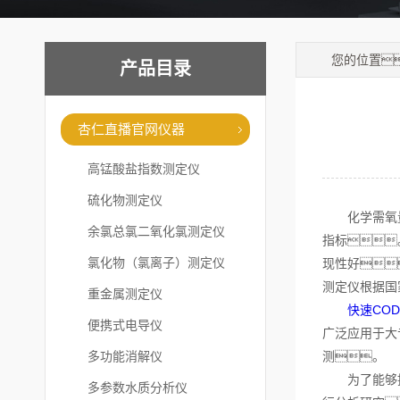
您的位置
产品目录
杏仁直播官网仪器
高锰酸盐指数测定仪
硫化物测定仪
化学需氧量（
余氯总氯二氧化氯测定仪
指标
氯化物（氯离子）测定仪
现性好
测定仪根据国
重金属测定仪
快速CO
便携式电导仪
广泛应用于大
多功能消解仪
测。
为了能够提高
多参数水质分析仪