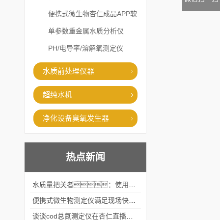
便携式微生物杏仁成品APP软
件直播大全
单参数重金属水质分析仪
PH/电导率/溶解氧测定仪
水质前处理仪器
超纯水机
净化设备臭氧发生器
热点新闻
水质量把关者：使用COD氨氮快速测定仪确保安全标准
便携式微生物测定仪满足现场快速检测的需求
谈谈cod总氮测定仪在杏仁直播官网中的应用案例