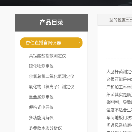
您的位置
产品目录
杏仁直播官网仪器
高锰酸盐指数测定仪
硫化物测定仪
大肠杆菌测定
余氯总氯二氧化氯测定仪
这很可能是由
氯化物（氯离子）测定仪
产和加工
细菌其实是肠
重金属测定仪
染，导致
便携式电导仪
温度不适合生
多功能消解仪
车间地板用次
间通风系统最
多参数水质分析仪