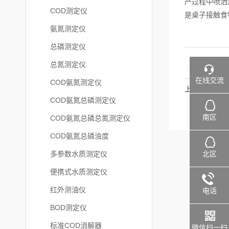
产过程中喷洒
COD测定仪
是桌子接触食
氨氮测定仪
总磷测定仪
总氮测定仪
在线交流
COD氨氮测定仪
上一篇
COD氨氮总磷测定仪
南区
COD氨氮总磷总氮测定仪
COD氨氮总磷浊度
北区
多参数水质测定仪
便携式水质测定仪
红外测油仪
电话
BOD测定仪
标准COD消解器
微信扫一扫