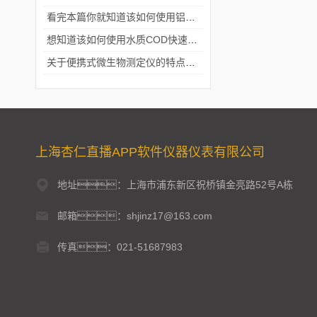
看完本篇你就知道该如何使用铝合金电动隔膜泵了
想知道该如何使用水质COD快速测定仪就不要错过本篇
关于便携式微生物测定仪的特点分享
上海杏仁直播APP软件仪器仪表有限公司
地址：上海市浦东新区祝桥镇金亮路52号A栋
邮箱：shjinz17@163.com
传真：021-51687983