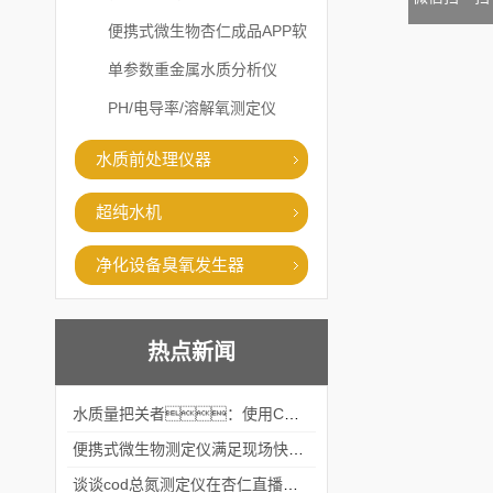
便携式微生物杏仁成品APP软
件直播大全
单参数重金属水质分析仪
PH/电导率/溶解氧测定仪
水质前处理仪器
超纯水机
净化设备臭氧发生器
热点新闻
水质量把关者：使用COD氨氮快速测定仪确保安全标准
便携式微生物测定仪满足现场快速检测的需求
谈谈cod总氮测定仪在杏仁直播官网中的应用案例