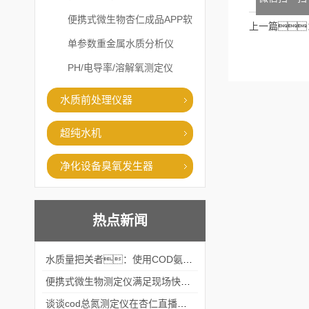
便携式微生物杏仁成品APP软
上一篇
件直播大全
单参数重金属水质分析仪
PH/电导率/溶解氧测定仪
水质前处理仪器
超纯水机
净化设备臭氧发生器
热点新闻
水质量把关者：使用COD氨氮快速测定仪确保安全标准
便携式微生物测定仪满足现场快速检测的需求
谈谈cod总氮测定仪在杏仁直播官网中的应用案例