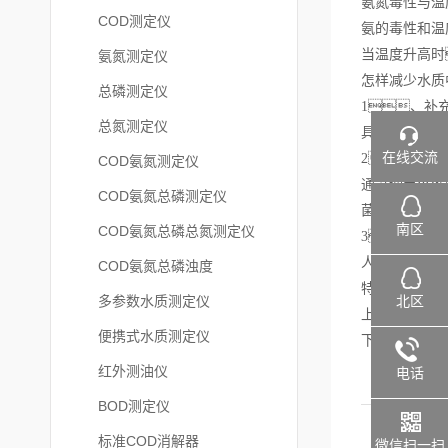
氨氮毒性与温
COD测定仪
氨的毒性和温
当温度升高时
氨氮测定仪
怎样减少水质
总磷测定仪
1、
补
总氮测定仪
具有分解氨的
在线交流
2、
降低水
COD氨氮测定仪
通过调节PH
COD氨氮总磷测定仪
菌，酸
南区
COD氨氮总磷总氮测定仪
3、
人工加氧可以
COD氨氮总磷浊度
特别是在高温
北区
多参数水质测定仪
上面是关于
总
便携式水质测定仪
下次再见
红外测油仪
电话
BOD测定仪
标准COD消解器
微信扫一扫