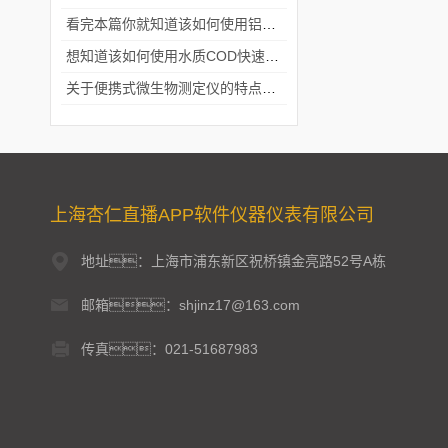
看完本篇你就知道该如何使用铝合金电动隔膜泵了
想知道该如何使用水质COD快速测定仪就不要错过本篇
关于便携式微生物测定仪的特点分享
上海杏仁直播APP软件仪器仪表有限公司
地址：上海市浦东新区祝桥镇金亮路52号A栋
邮箱：shjinz17@163.com
传真：021-51687983