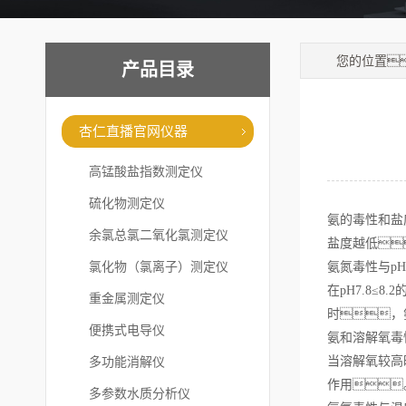
您的位置
产品目录
杏仁直播官网仪器
高锰酸盐指数测定仪
硫化物测定仪
氨的毒性和盐
余氯总氯二氧化氯测定仪
盐度越低
氯化物（氯离子）测定仪
氨氮毒性与p
在pH7.8
重金属测定仪
时，
便携式电导仪
氨和溶解氧毒
多功能消解仪
当溶解氧较高
作用
多参数水质分析仪