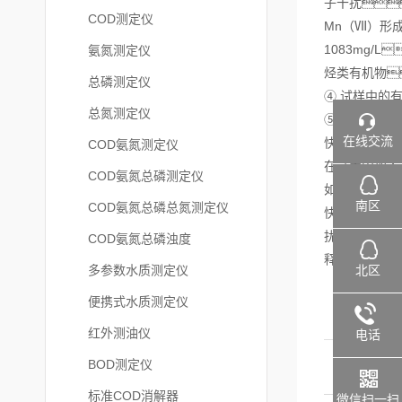
子干扰
COD测定仪
Mn（Ⅶ）形
1083mg/
氨氮测定仪
烃类有机物
总磷测定仪
④ 试样中的
总氮测定仪
⑤ 为了得到
在线交流
快速COD测
COD氨氮测定仪
在试管中加入
COD氨氮总磷测定仪
如果溶液变红
南区
COD氨氮总磷总氮测定仪
快速COD测
扰，一般
COD氨氮总磷浊度
释水样使氯离
北区
多参数水质测定仪
便携式水质测定仪
红外测油仪
电话
BOD测定仪
标准COD消解器
微信扫一扫