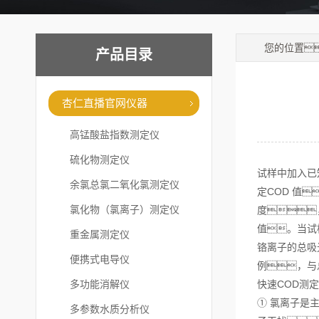
您的位置
产品目录
杏仁直播官网仪器
高锰酸盐指数测定仪
硫化物测定仪
试样中加入已
余氯总氯二氧化氯测定仪
定COD 值
氯化物（氯离子）测定仪
度
值。当试样
重金属测定仪
铬离子的总吸
便携式电导仪
例，与
多功能消解仪
快速COD测
① 氯离子是
多参数水质分析仪