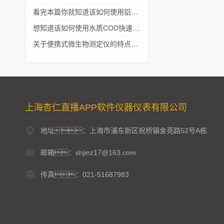
看完本篇你就知道该如何使用铝合金电动隔膜泵了
想知道该如何使用水质COD快速测定仪就不要错过本篇
关于便携式微生物测定仪的特点分享
上海杏仁直播APP软件仪器仪表有限公司
地址：上海市浦东新区祝桥镇金亮路52号A栋
邮箱：shjinz17@163.com
传真：021-51687983