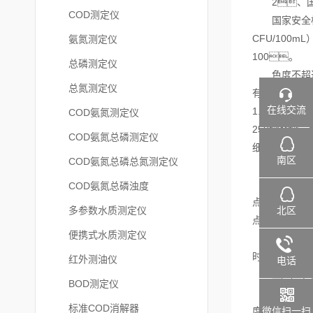
2、国
COD测定仪
国家安全标准进
CFU/100
氨氮测定仪
100。
总磷测定仪
色度不超过1
总氮测定仪
有；PH
在线交流
1.0；锌 
COD氨氮测定仪
250；氯
COD氨氮总磷测定仪
细菌细胞总数 个
南区
COD氨氮总磷总氮测定仪
3
杏仁直播大全
COD氨氮总磷浊度
点。然而
北区
多参数水质测定仪
点
便携式水质测定仪
世界上用于消
时间被限制为
红外测油仪
电话
二、
BOD测定仪
多参数
标准COD消解器
微信扫一扫
度、浊