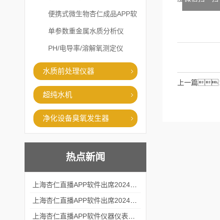
便携式微生物杏仁成品APP软
件直播大全
单参数重金属水质分析仪
PH/电导率/溶解氧测定仪
水质前处理仪器
上一篇
超纯水机
净化设备臭氧发生器
热点新闻
上海杏仁直播APP软件出席2024黑龙江仪商年度峰会
上海杏仁直播APP软件出席2024年第六届华南科学仪器联盟大学堂行业年会
上海杏仁直播APP软件仪器仪表有限公司参加2024 广东生物医学工程学会精密仪器分会