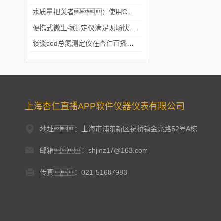
水质量把关者：使用COD氨氮快速测定仪确保安全标准
便携式微生物测定仪满足现场快速检测的需求
谈谈cod总氮测定仪在杏仁直播官网中的应用案例
上海杏仁直播APP软件仪器仪表有限公司
地址：上海市浦东新区祝桥镇金亮路52号A栋
邮箱：shjinz17@163.com
传真：021-51687983