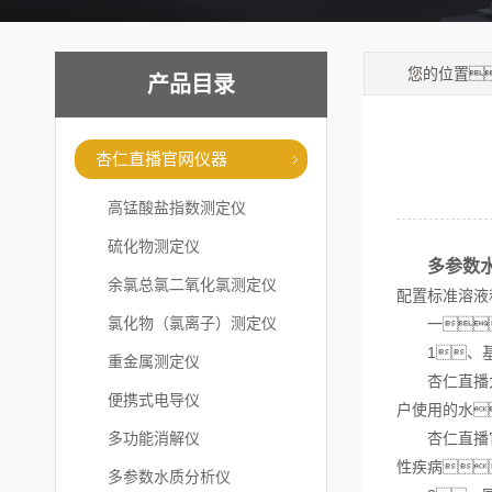
您的位置
产品目录
杏仁直播官网仪器
高锰酸盐指数测定仪
硫化物测定仪
多参数
余氯总氯二氧化氯测定仪
配置标准溶液
氯化物（氯离子）测定仪
一
1、基
重金属测定仪
杏仁直播大全
便携式电导仪
户使用的水
多功能消解仪
杏仁直播官网
性疾病
多参数水质分析仪